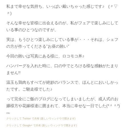
私まで幸せな気持ち、いっぱい戴いちゃった感じです♪ (〃▽
〃)
そんな幸せな皆様に出会えるのが、私がフェアで楽しみにして
いる事のひとつなのですが、
実は、もうひとつ楽しみにしている事が・・・それは、シェフ
の方が作ってくださる”お昼の賄い”
今回の賄いは写真にある様に、ロコモコ丼♪
ハンバーグを入れた時に、口の中でとろける様な感触がたまり
ません!!
温玉も鶏肉もすべてが絶妙のバランスで、ほんとにおいしかっ
たです。ご馳走様でした♪
って完全にご飯のブログになってしまいましたが、成人式のお
嬢様方や花嫁様達に囲まれて、本当に幸せな一日でした(*＾＾*)
共有:
クリックして Twitter で共有 (新しいウィンドウで開きます)
クリックして Google+ で共有 (新しいウィンドウで開きます)