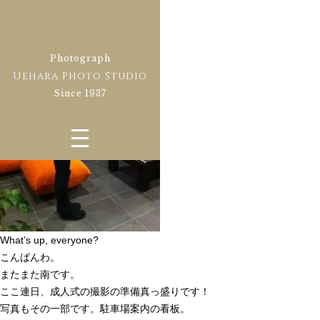
Blog
ブログ
2011.01.07
駐車場はこちら！
Photograph
Uehara Photo Studio
Since 1937
What’s up, everyone?
こんばんわ。
またまた南です。
ここ連日、成人式の撮影の準備真っ盛りです！
写真もその一部です。駐車場案内の看板。