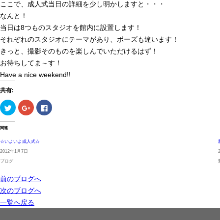
ここで、成人式当日の詳細を少し明かしますと・・・
なんと！
当日は8つものスタジオを館内に設置します！
それぞれのスタジオにテーマがあり、ポーズも違います！
きっと、撮影そのものを楽しんでいただけるはず！
お待ちしてま～す！
Have a nice weekend!!
共有:
ク
ク
Facebook
リ
リ
で
ッ
ッ
共
ク
ク
有
し
し
す
て
て
る
Twitter
Google+
に
関連
で
で
は
共
共
ク
有
有
リ
(新
(新
ッ
☆いよいよ成人式☆
し
し
ク
い
い
し
ウ
ウ
て
2012年1月7日
ィ
ィ
く
ン
ン
だ
ド
ド
さ
ブログ
ウ
ウ
い
で
で
(新
開
開
し
き
き
い
ま
ま
ウ
前のブログへ
す)
す)
ィ
ン
ド
次のブログへ
ウ
で
開
一覧へ戻る
き
ま
す)